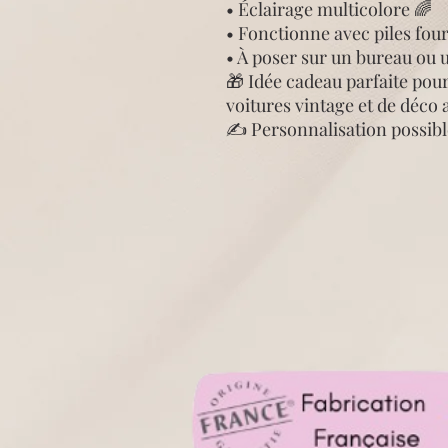
• Éclairage multicolore 🌈
• Fonctionne avec piles fou
• À poser sur un bureau ou
🎁 Idée cadeau parfaite pou
voitures vintage et de déco 
✍️ Personnalisation possib