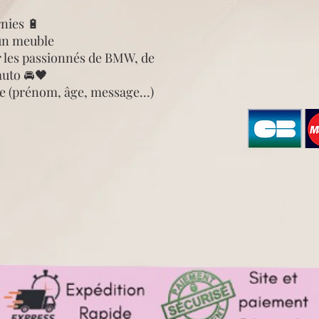
rnies 🔋
 un meuble
r les passionnés de BMW, de
auto 🚘🖤
le (prénom, âge, message…)