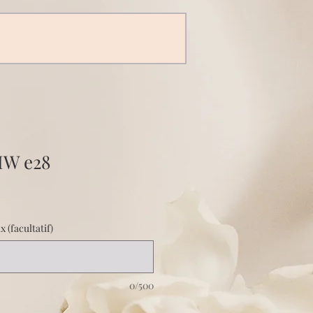
MW e28
 (facultatif)
0/500