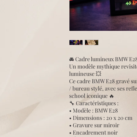
🚘 Cadre lumineux BMW E28
Un modèle mythique revisit
lumineuse 💥
Ce cadre BMW E28 gravé su
/ bureau stylé, avec ses refl
school iconique 🔥
🔧 Caractéristiques :
• Modèle : BMW E28
• Dimensions : 20 x 20 cm
• Gravure sur miroir
• Encadrement noir