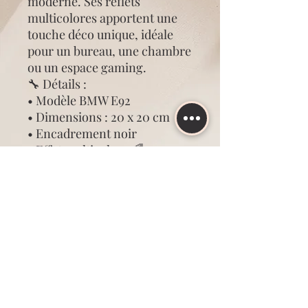
moderne. Ses reflets
multicolores apportent une
touche déco unique, idéale
pour un bureau, une chambre
ou un espace gaming.
🔧 Détails :
• Modèle BMW E92
• Dimensions : 20 x 20 cm
• Encadrement noir
• Effet multicolore 🌈
• Fonctionne avec piles
fournies 🔋
• À poser sur un meuble
🎁 Idée cadeau parfaite pour
les fans de BMW et
d’automobile 🚗🔥
✨ Personnalisation possible
(prénom, texte…)