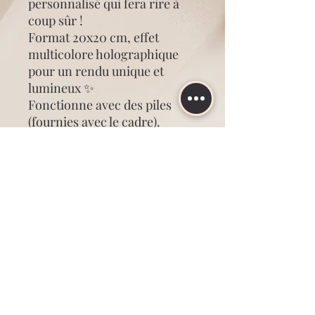
personnalisé qui fera rire à
coup sûr !
Format 20x20 cm, effet
multicolore holographique
pour un rendu unique et
lumineux ✨
Fonctionne avec des piles
(fournies avec le cadre).
Personnalisation possible
avec les prénoms de votre
choix pour un cadeau encore
plus unique 🎁
Idéal pour un anniversaire, la
Saint-Valentin ou simplement
pour faire plaisir à votre
moitié ❤️