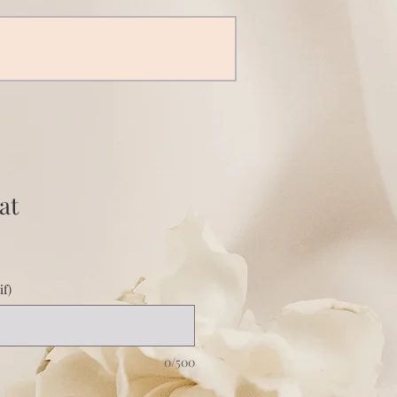
at
if)
0/500