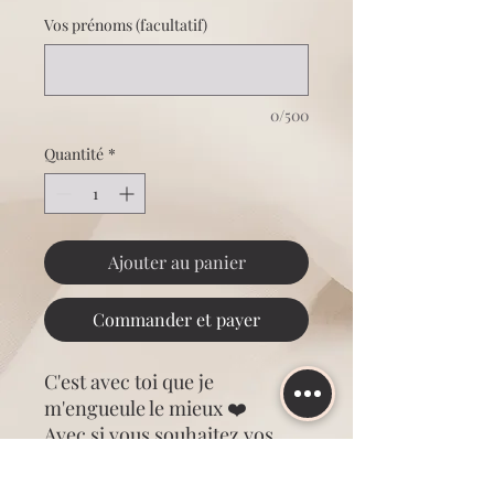
Vos prénoms (facultatif)
0/500
Quantité
*
Ajouter au panier
Commander et payer
C'est avec toi que je
m'engueule le mieux ❤️
Avec si vous souhaitez vos
prénoms
Mug en céramique 350ml