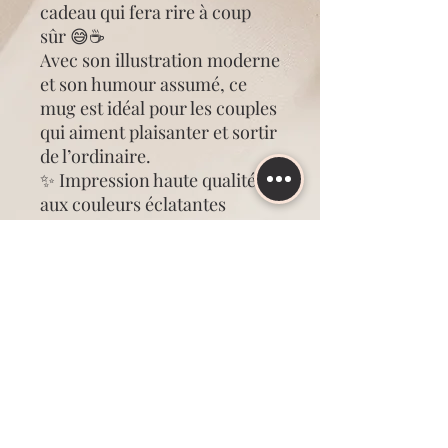
cadeau qui fera rire à coup
sûr 😅☕
Avec son illustration moderne
et son humour assumé, ce
mug est idéal pour les couples
qui aiment plaisanter et sortir
de l’ordinaire.
✨ Impression haute qualité
aux couleurs éclatantes
🎁 Cadeau original pour
anniversaire, couple ou
Saint-Valentin
☕ Mug résistant et agréable
pour le café, le thé ou le
chocolat chaud
💖 Création unique réalisée
avec soin dans un style
moderne et tendance