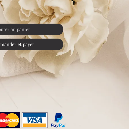
outer au panier
mander et payer