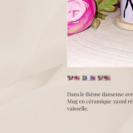
Dans le thème danseuse ave
Mug en céramique 350ml rés
vaisselle.