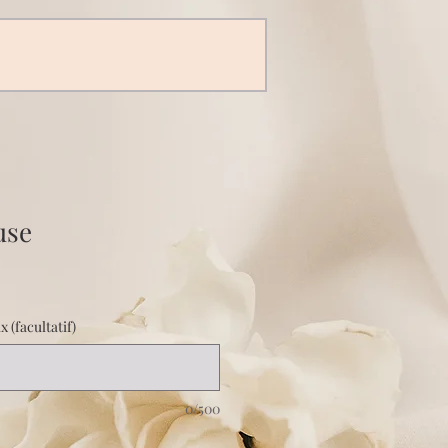
use
 (facultatif)
0/500